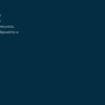
o
n
 recursos,
dispuestos a