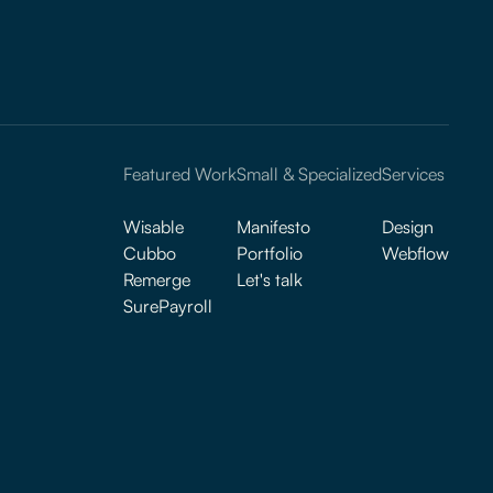
Featured Work
Small & Specialized
Services
Wisable
Manifesto
Design
Cubbo
Portfolio
Webflow
Remerge
Let's talk
SurePayroll