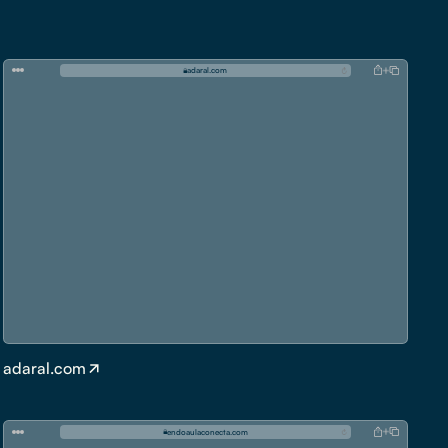
a
d
a
r
a
l
.
c
o
m
adaral.com
e
n
d
o
a
u
l
a
c
o
n
e
c
t
a
.
c
o
m