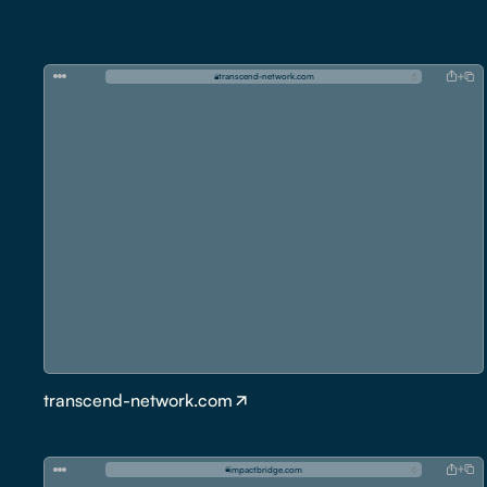
t
r
a
n
s
c
e
n
d
-
n
e
t
w
o
r
k
.
c
o
m
transcend-network.com
i
m
p
a
c
t
b
r
i
d
g
e
.
c
o
m