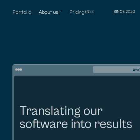
Portfolio
About us
Pricing
EN
ES
S
I
N
C
E
2
0
2
0
va