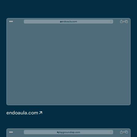
e
n
d
o
a
u
l
a
.
c
o
m
endoaula.com
p
l
a
y
g
r
o
u
n
d
i
e
p
.
c
o
m