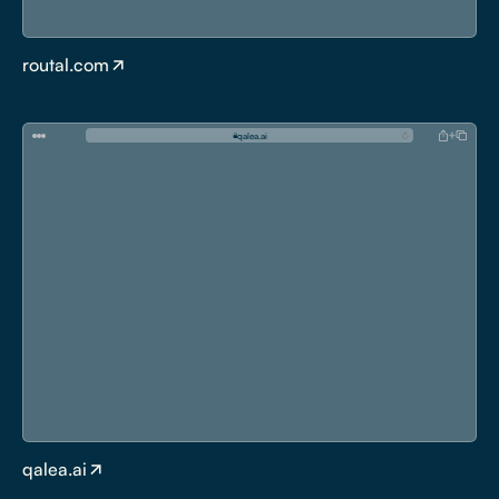
routal.com
q
a
l
e
a
.
a
i
qalea.ai