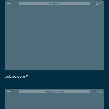
c
u
b
b
o
.
c
o
m
cubbo.com
m
y
s
o
u
n
d
t
o
w
n
.
c
o
m