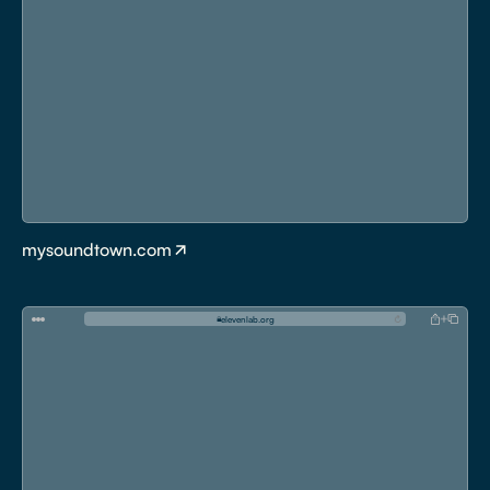
mysoundtown.com
e
l
e
v
e
n
l
a
b
.
o
r
g