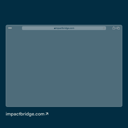
i
m
p
a
c
t
b
r
i
d
g
e
.
c
o
m
impactbridge.com