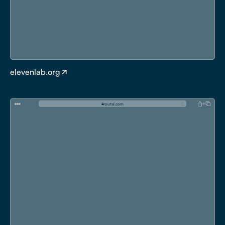
elevenlab.org
r
o
u
t
a
l
.
c
o
m