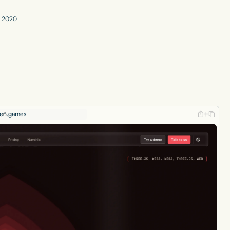
2
0
2
0
en.games