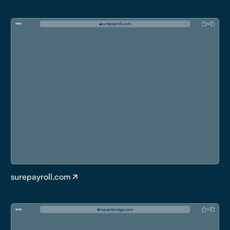
s
u
r
e
p
a
y
r
o
l
l
.
c
o
m
surepayroll.com
i
m
p
a
c
t
b
r
i
d
g
e
.
c
o
m