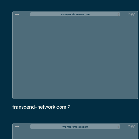
t
r
a
n
s
c
e
n
d
-
n
e
t
w
o
r
k
.
c
o
m
transcend-network.com
h
o
m
e
o
f
a
m
b
r
o
s
e
.
c
o
m