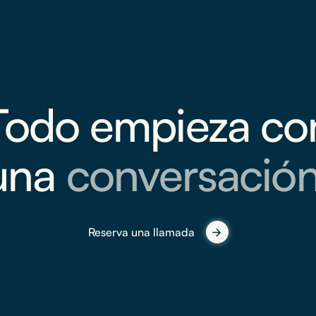
Todo empieza co
una
conversación
Reserva una llamada