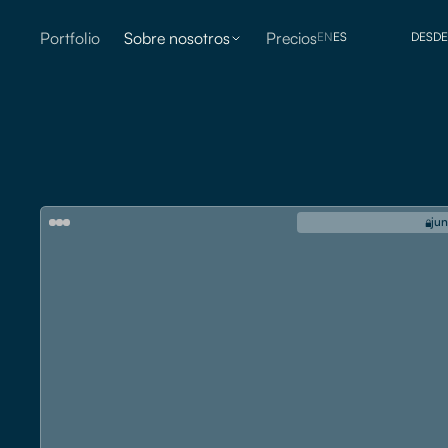
Portfolio
Sobre nosotros
Precios
EN
ES
D
E
S
D
E
jun