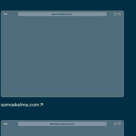
s
o
m
o
s
k
a
l
m
a
.
c
o
m
somoskalma.com
c
r
e
c
e
c
o
n
c
a
s
a
v
o
.
c
o
m