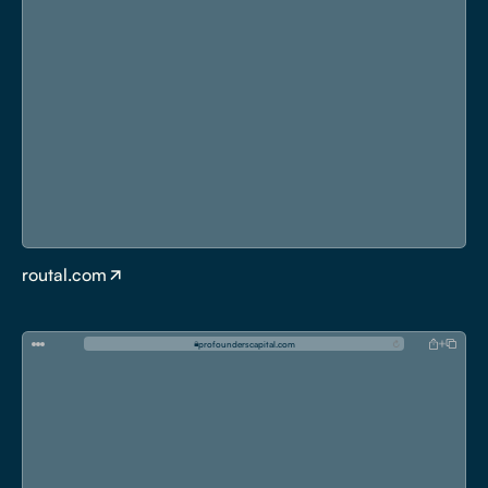
routal.com
p
r
o
f
o
u
n
d
e
r
s
c
a
p
i
t
a
l
.
c
o
m