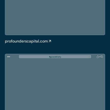
profounderscapital.com
g
o
w
.
d
e
l
i
v
e
r
y