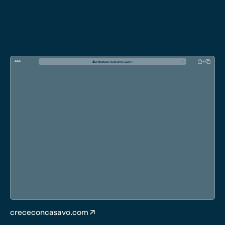
c
r
e
c
e
c
o
n
c
a
s
a
v
o
.
c
o
m
crececoncasavo.com