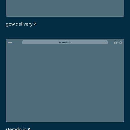
gow.delivery
s
t
e
m
d
o
.
i
o
stemdo.io