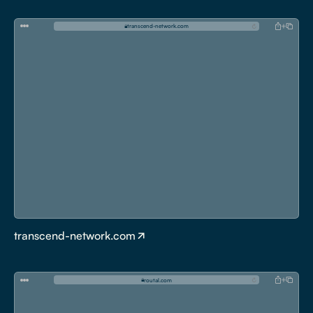
t
r
a
n
s
c
e
n
d
-
n
e
t
w
o
r
k
.
c
o
m
transcend-network.com
r
o
u
t
a
l
.
c
o
m